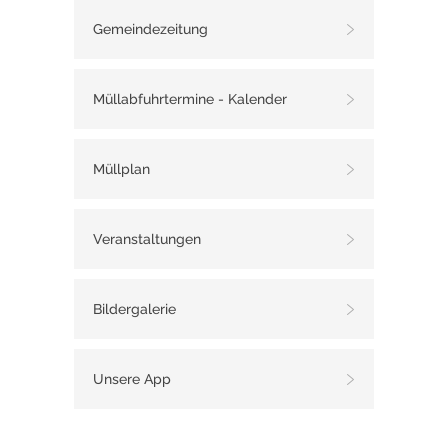
Gemeindezeitung
Gewichtsbeschraenkungen_waehrend_der_Taup
Müllabfuhrtermine - Kalender
Gemeindestrasse_Lessach.pdf
Müllplan
Erlassung_der_Geschwindigkeitsbeschraenkun
Veranstaltungen
Beschraenkung_des_Schwerverkehrs_auf_der_
Bildergalerie
Beschränkung während der
Tauwetterperiode_Frojach-
Katsch.pdf
Unsere App
Verordnung Gemeindestraße