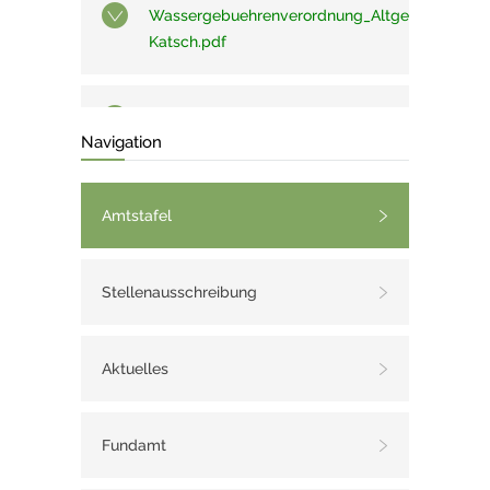
Wassergebuehrenverordnung_Altgemeinde_Fro
Katsch.pdf
Wassergebuehrenordnung_Altgemeinde
Navigation
Teufenbach.pdf
Amtstafel
Verordnung Straßenkonzept NEU
Frojach-Katsch.pdf
Stellenausschreibung
Wegekonzept Teufenbach ab
2012.pdf
Aktuelles
Vorrangregelung_Blutgraben_-
Fundamt
_L513.pdf