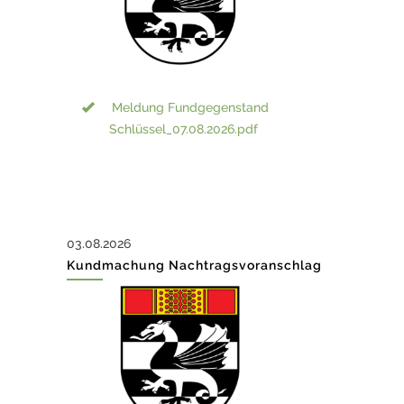
Verordnung_Übertragung von
Angelegenheiten an den
Gemeindevorstand.pdf
Meldung Fundgegenstand
Verordnung_Änderung der
Schlüssel_07.08.2026.pdf
Geflügelpest.pdf
Kundmachung in elektronischer
Form.pdf
03.08.2026
Kundmachung Nachtragsvoranschlag
Wir suchen InterviewerInnen -
IFES.pdf