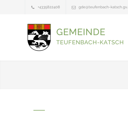
+4335822408
gde@teufenbach-katsch.gv.
GEMEINDE
TEUFENBACH-KATSCH